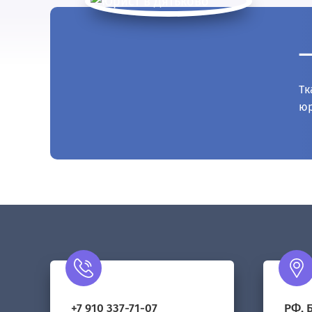
—
Тк
юр
+7 910 337-71-07
РФ, Б