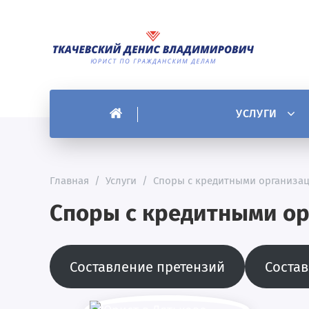
УСЛУГИ
Главная
/
Услуги
/
Споры с кредитными организа
Споры с кредитными о
Составление претензий
Соста